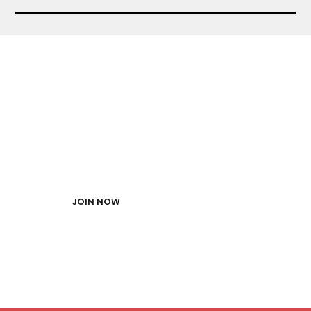
TRAINING STARTEN
FITNESS CLUB FELLBACH
JOIN NOW
ANGEBOT SICHERN