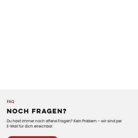
Fitness & Sport GmbH
Bruckstraße 61
70734 Fellbach
+49 71 158 8654
info@fitnessclubfellbach.de
Mo. - So.
05:00 -00:00
FAQ
NOCH FRAGEN?
Du hast immer noch offene Fragen? Kein Problem – wir sind per
E-Mail für dich erreichbar.