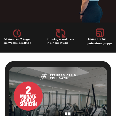
Angebote für
24 Stunden, 7 Tage
Training & Wellness
die Woche geöffnet
in einem Studio
jede Altersgruppe